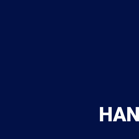
HAN
주요 기술은 고온, 고
초저온(LNG)용 밸브도 제